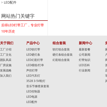
LED配件
网站热门关键字
后得LED灯带工厂，专业灯带
10年历史
关于我们
产品中心
组合套装
新闻中心
工厂介绍
LED软灯带
软灯组合套装
最新套餐
工厂文化
LED硬灯条
硬灯条组合套装
公司新闻
团队风采
LED幻彩灯带
幻彩组合套装
灯带知识
厂房设施
LED模组/灯串
LED百科
发展战略
声控灯带
行业新闻
加入我们
LED汽车灯
3528 3-5V鞋灯
音乐节奏喷泉套装
LED控制器
LED电源
LED配件