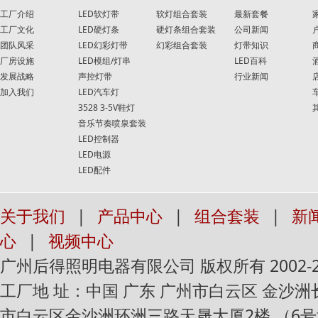
工厂介绍
LED软灯带
软灯组合套装
最新套餐
工厂文化
LED硬灯条
硬灯条组合套装
公司新闻
团队风采
LED幻彩灯带
幻彩组合套装
灯带知识
厂房设施
LED模组/灯串
LED百科
发展战略
声控灯带
行业新闻
加入我们
LED汽车灯
3528 3-5V鞋灯
音乐节奏喷泉套装
LED控制器
LED电源
LED配件
关于我们
|
产品中心
|
组合套装
|
新
心
|
视频中心
广州后得照明电器有限公司 版权所有 2002-2016 Al
工厂地 址：中国 广东 广州市白云区 金沙
市白云区金沙洲环洲三路天晟大厦2楼 （6