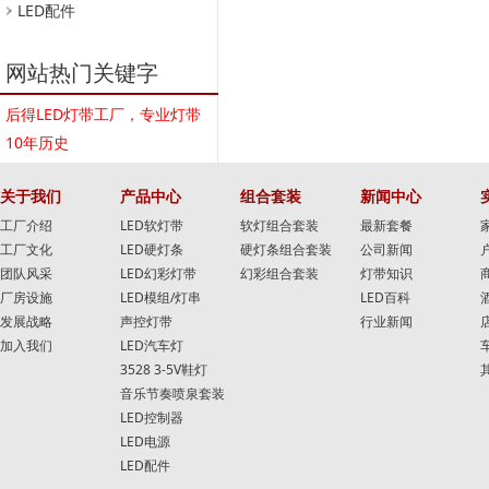
LED配件
网站热门关键字
后得LED灯带工厂，专业灯带
10年历史
关于我们
产品中心
组合套装
新闻中心
工厂介绍
LED软灯带
软灯组合套装
最新套餐
工厂文化
LED硬灯条
硬灯条组合套装
公司新闻
团队风采
LED幻彩灯带
幻彩组合套装
灯带知识
厂房设施
LED模组/灯串
LED百科
发展战略
声控灯带
行业新闻
加入我们
LED汽车灯
3528 3-5V鞋灯
音乐节奏喷泉套装
LED控制器
LED电源
LED配件