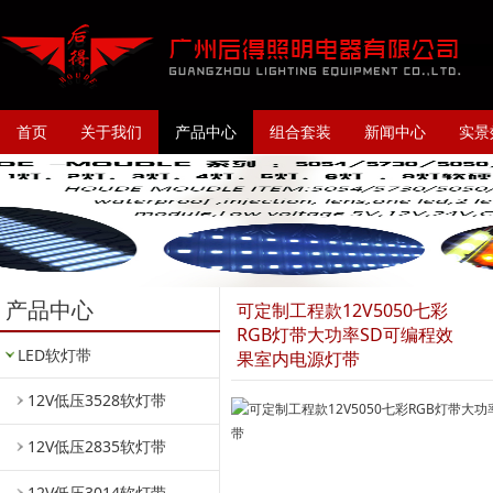
首页
关于我们
产品中心
组合套装
新闻中心
实景
产品中心
可定制工程款12V5050七彩
RGB灯带大功率SD可编程效
LED软灯带
果室内电源灯带
12V低压3528软灯带
12V低压2835软灯带
12V低压3014软灯带