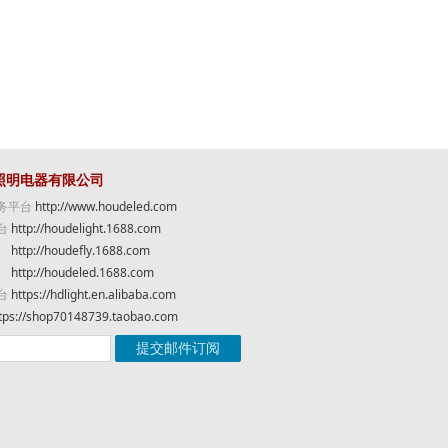
照明电器有限公司
务平台
http://www.houdeled.com
台
http://houdelight.1688.com
http://houdefly.1688.com
http://houdeled.1688.com
台
https://hdlight.en.alibaba.com
tps://shop70148739.taobao.com