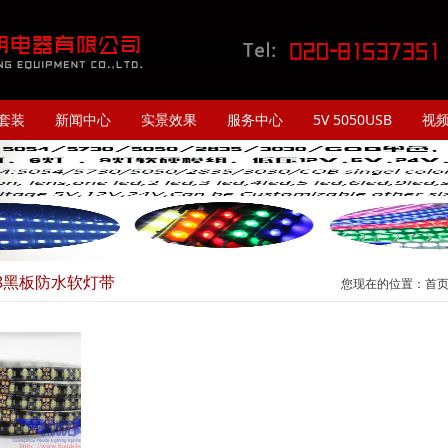
套装
新闻中心
实景效果
服务中心
5V 5050USB
视
528黑板防水软灯带
您现在的位置：
首