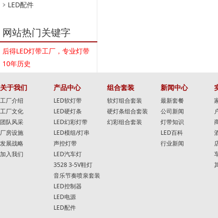
LED配件
网站热门关键字
后得LED灯带工厂，专业灯带
10年历史
关于我们
产品中心
组合套装
新闻中心
工厂介绍
LED软灯带
软灯组合套装
最新套餐
工厂文化
LED硬灯条
硬灯条组合套装
公司新闻
团队风采
LED幻彩灯带
幻彩组合套装
灯带知识
厂房设施
LED模组/灯串
LED百科
发展战略
声控灯带
行业新闻
加入我们
LED汽车灯
3528 3-5V鞋灯
音乐节奏喷泉套装
LED控制器
LED电源
LED配件