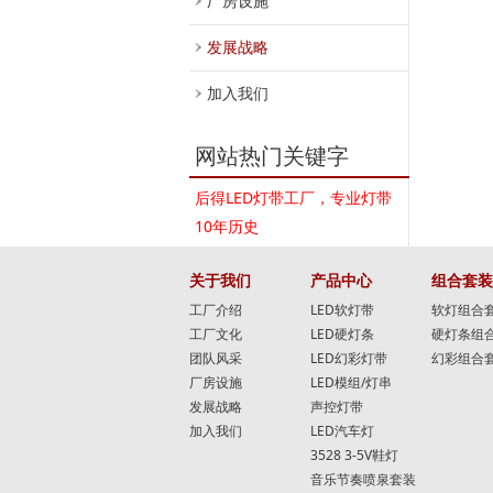
厂房设施
发展战略
加入我们
网站热门关键字
后得LED灯带工厂，专业灯带
10年历史
关于我们
产品中心
组合套装
工厂介绍
LED软灯带
软灯组合
工厂文化
LED硬灯条
硬灯条组
团队风采
LED幻彩灯带
幻彩组合
厂房设施
LED模组/灯串
发展战略
声控灯带
加入我们
LED汽车灯
3528 3-5V鞋灯
音乐节奏喷泉套装