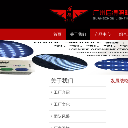
首页
关于我们
产品中心
组合
关于我们
发展战
工厂介绍
工厂文化
团队风采